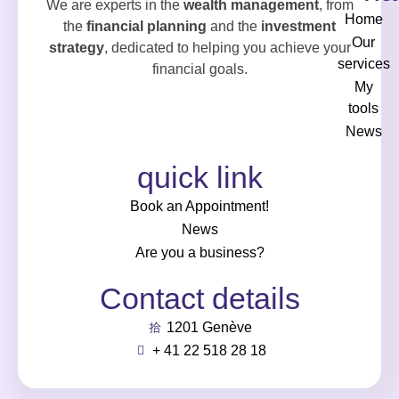
We are experts in the
wealth management
, from
Home
the
financial planning
and the
investment
Our
strategy
, dedicated to helping you achieve your
services
financial goals.
My
tools
News
quick link
Book an Appointment!
News
Are you a business?
Contact details
1201 Genève
+ 41 22 518 28 18