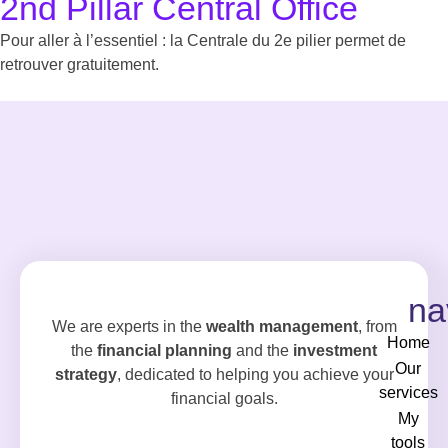
2nd Pillar Central Office
Pour aller à l’essentiel : la Centrale du 2e pilier permet de
retrouver gratuitement.
na
We are experts in the
wealth management
, from
Home
the
financial planning
and the
investment
Our
strategy
, dedicated to helping you achieve your
services
financial goals.
My
tools