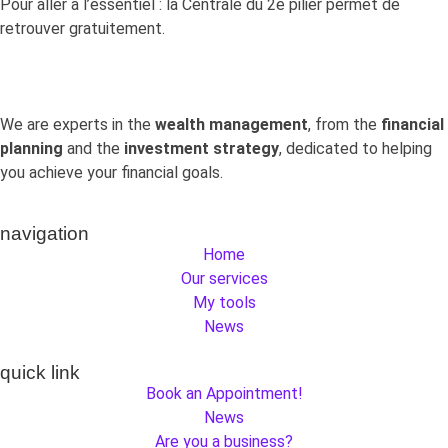
Pour aller à l’essentiel : la Centrale du 2e pilier permet de
retrouver gratuitement.
We are experts in the
wealth management
, from the
financial
planning
and the
investment strategy
, dedicated to helping
you achieve your financial goals.
navigation
Home
Our services
My tools
News
quick link
Book an Appointment!
News
Are you a business?