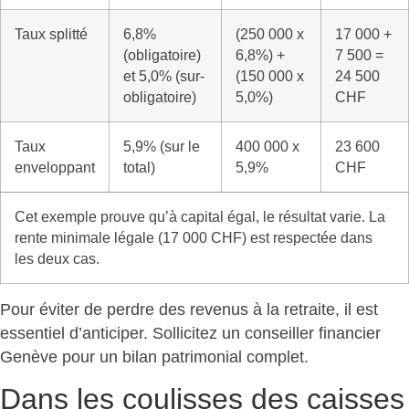
Taux splitté
6,8%
(250 000 x
17 000 +
(obligatoire)
6,8%) +
7 500 =
et 5,0% (sur-
(150 000 x
24 500
obligatoire)
5,0%)
CHF
Taux
5,9% (sur le
400 000 x
23 600
enveloppant
total)
5,9%
CHF
Cet exemple prouve qu’à capital égal, le résultat varie. La
rente minimale légale (17 000 CHF) est respectée dans
les deux cas.
Pour éviter de
perdre des revenus à la retraite
, il est
essentiel d’anticiper. Sollicitez un conseiller financier
Genève pour un bilan patrimonial complet.
Dans les coulisses des caisses