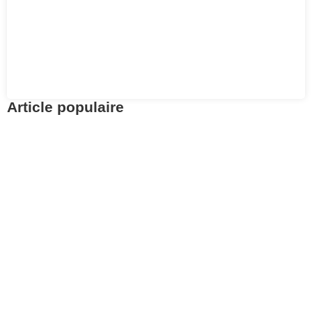
Article populaire
Investments
Retirement Planning
Find your LPP assets
with the 2nd Pillar
Central Office
Pour aller à l’essentiel : la Centrale du 2e pilier
permet de retrouver gratuitement.