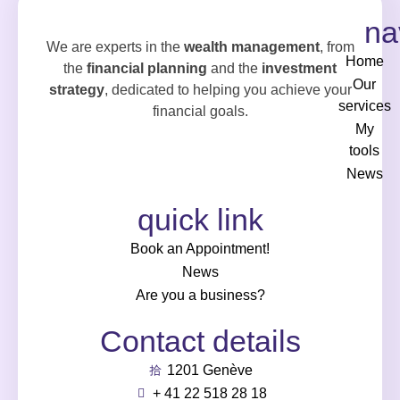
na
We are experts in the
wealth management
, from
Home
the
financial planning
and the
investment
Our
strategy
, dedicated to helping you achieve your
services
financial goals.
My
tools
News
quick link
Book an Appointment!
News
Are you a business?
Contact details
1201 Genève
+ 41 22 518 28 18