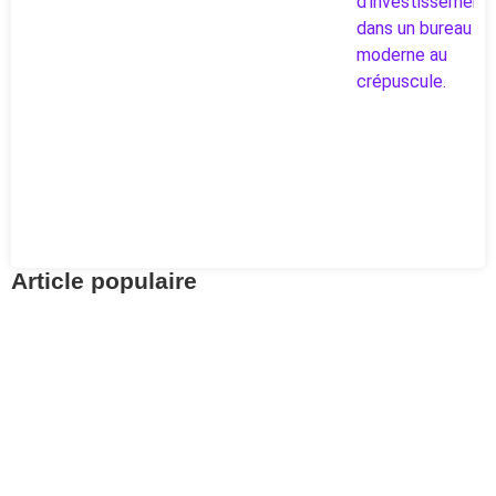
Article populaire
Retirement Planning
Find your LPP assets
with the 2nd Pillar
Central Office
Pour aller à l’essentiel : la Centrale du 2e pilier