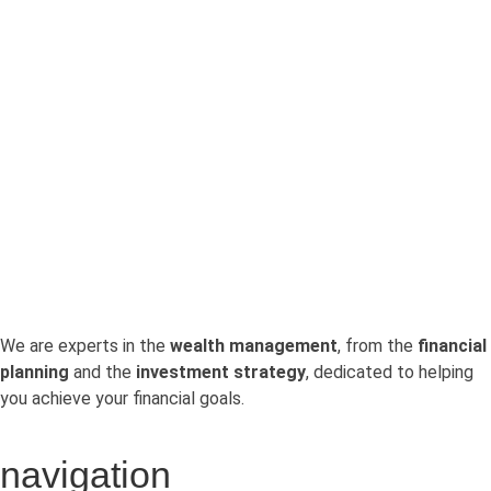
Find your LPP assets
with the 2nd Pillar
Central Office
Pour aller à l’essentiel : la Centrale du 2e pilier
permet de retrouver gratuitement.
We are experts in the
wealth management
, from the
financial
planning
and the
investment strategy
, dedicated to helping
you achieve your financial goals.
navigation