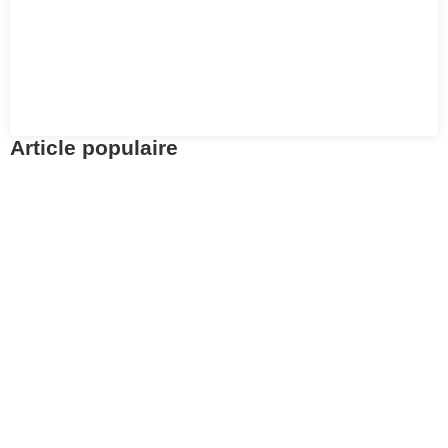
Article populaire
Actualités
Retrouvez vos avoirs
LPP avec Centrale 2e
pilier
Pour aller à l’essentiel : la Centrale du 2e pilier
permet de retrouver gratuitement.