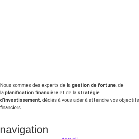
LPP avec Centrale 2e
pilier
Pour aller à l’essentiel : la Centrale du 2e pilier
permet de retrouver gratuitement.
Nous sommes des experts de la
gestion de fortune
, de
la
planification financière
et de la
stratégie
d’investissement
, dédiés à vous aider à atteindre vos objectifs
financiers.
navigation