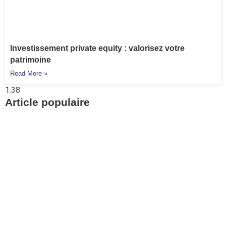
Investissement private equity : valorisez votre
patrimoine
Read More »
Article populaire
Prévoyance
Retrouvez vos avoirs
LPP avec Centrale 2e
pilier
Pour aller à l’essentiel : la Centrale du 2e pilier
permet de retrouver gratuitement.