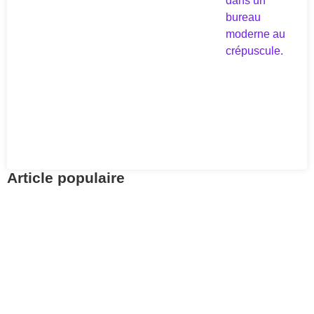
Article populaire
Prévoyance
Retrouvez vos avoirs
LPP avec Centrale 2e
pilier
Pour aller à l’essentiel : la Centrale du 2e pilier