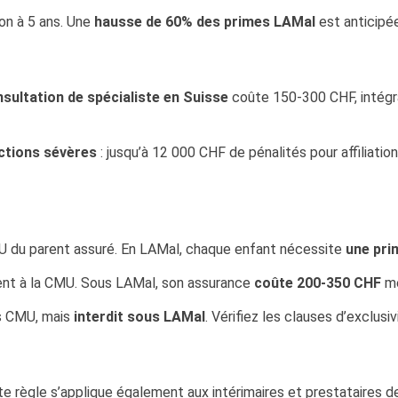
on à 5 ans. Une
hausse de 60% des primes LAMal
est anticipée
sultation de spécialiste en Suisse
coûte 150-300 CHF, intégr
ctions sévères
: jusqu’à 12 000 CHF de pénalités pour affiliatio
U du parent assuré. En LAMal, chaque enfant nécessite
une pri
ement à la CMU. Sous LAMal, son assurance
coûte 200-350 CHF
me
us CMU, mais
interdit sous LAMal
. Vérifiez les clauses d’exclus
te règle s’applique également aux intérimaires et prestataires d