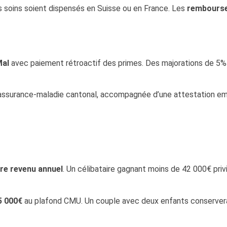
s soins soient dispensés en Suisse ou en France. Les
rembourse
Mal
avec paiement rétroactif des primes. Des majorations de 5% 
’assurance-maladie cantonal, accompagnée d’une attestation empl
tre revenu annuel
. Un célibataire gagnant moins de 42 000€ priv
5 000€
au plafond CMU. Un couple avec deux enfants conservera 