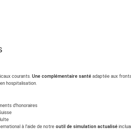
s
icaux courants.
Une complémentaire santé
adaptée aux fronta
n hospitalisation.
ents d’honoraires
Suisse
dulte
rnational à l’aide de notre
outil de simulation actualisé
incluan