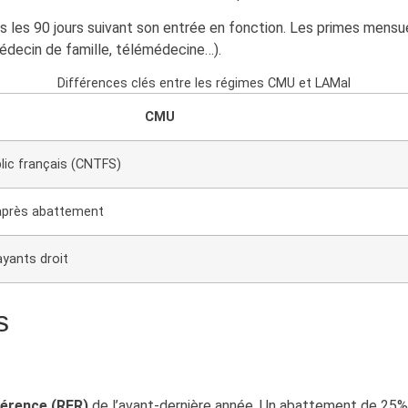
 les 90 jours suivant son entrée en fonction. Les primes mensue
(médecin de famille, télémédecine…).
Différences clés entre les régimes CMU et LAMal
CMU
lic français (CNTFS)
après abattement
ayants droit
s
férence (RFR)
de l’avant-dernière année. Un abattement de 25% 