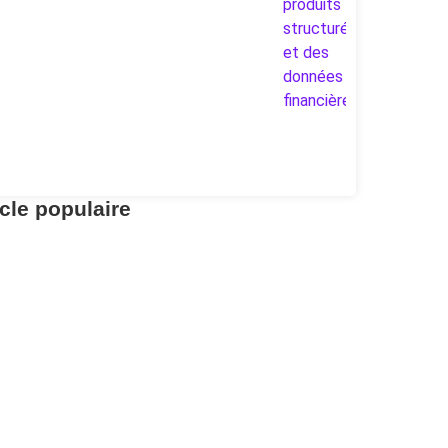
icle populaire
tirement Planning
ind your LPP assets with the 2nd
illar Central Office
r aller à l’essentiel : la Centrale du 2e pilier permet de
trouver gratuitement.