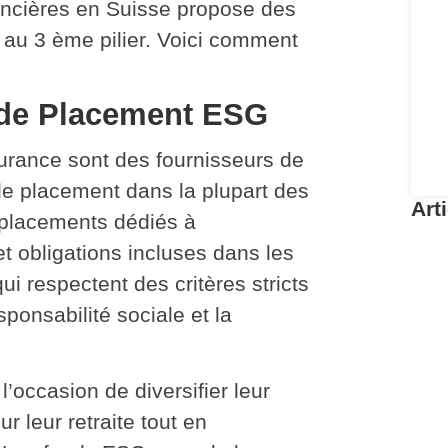
nancières en Suisse propose des
 au 3 ème pilier. Voici comment
s de Placement ESG
rance sont des fournisseurs de
de placement dans la plupart des
Art
 placements dédiés à
et obligations incluses dans les
Re
F
i respectent des critères stricts
P
ponsabilité sociale et la
Pou
re
l’occasion de diversifier leur
r leur retraite tout en