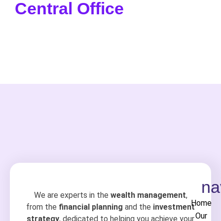
Central Office
Pour aller à l’essentiel : la Centrale du 2e pilier
permet de retrouver gratuitement.
na
We are experts in the
wealth management
,
Home
from the
financial planning
and the
investment
Our
strategy
, dedicated to helping you achieve your