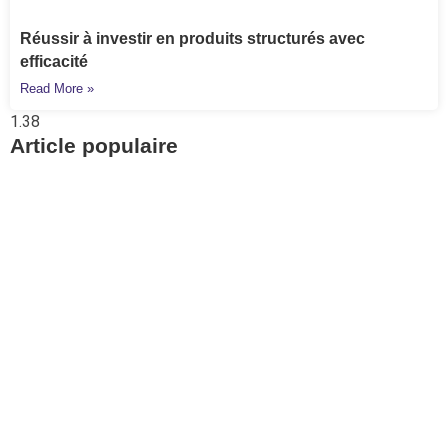
Réussir à investir en produits structurés avec
efficacité
Read More »
Article populaire
Prévoyance
Retrouvez vos avoirs
LPP avec Centrale 2e
pilier
Pour aller à l’essentiel : la Centrale du 2e pilier
permet de retrouver gratuitement.