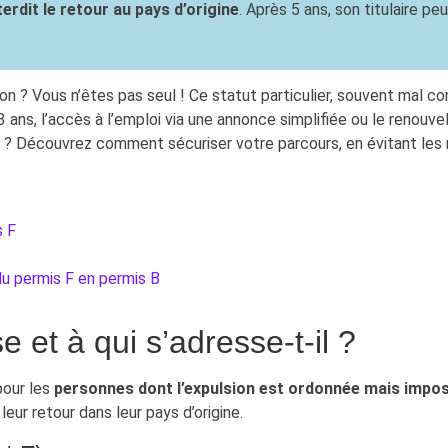
erdit le retour au pays d’origine
. Après 5 ans, son titulaire p
? Vous n’êtes pas seul ! Ce statut particulier, souvent mal comp
 ans, l’accès à l’emploi via une annonce simplifiée ou le renou
? Découvrez comment sécuriser votre parcours, en évitant les ris
s F
 du permis F en permis B
 et à qui s’adresse-t-il ?
pour les
personnes dont l’expulsion est ordonnée mais impos
leur retour dans leur pays d’origine.