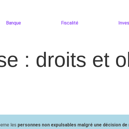
Banque
Fiscalité
Inve
e : droits et o
ncerne les
personnes non expulsables malgré une décision de 