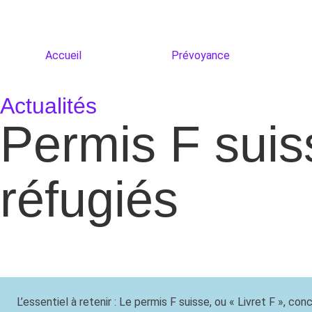
Accueil
Prévoyance
Actualités
Permis F suiss
réfugiés
L’essentiel à retenir : Le permis F suisse, ou « Livret F », co