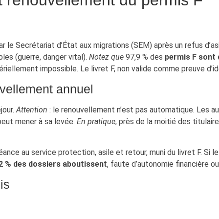
r le Secrétariat d’État aux migrations (SEM) après un refus d’asi
es (guerre, danger vital).
Notez que
97,9 % des
permis F sont 
tériellement impossible. Le livret F, non valide comme preuve d’id
uvellement annuel
jour.
Attention
: le renouvellement n’est pas automatique. Les auto
 peut mener à sa levée.
En pratique
, près de la moitié des titulair
ce au service protection, asile et retour, muni du livret F. Si le t
2 % des dossiers aboutissent
, faute d’autonomie financière o
is