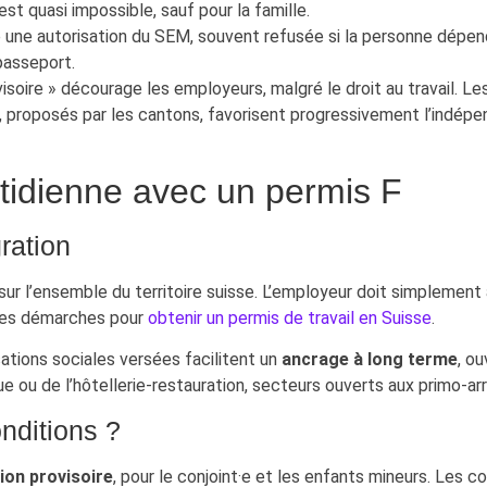
st quasi impossible, sauf pour la famille.
e une autorisation du SEM, souvent refusée si la personne dépend
 passeport.
ovisoire » décourage les employeurs, malgré le droit au travail. Le
 proposés par les cantons, favorisent progressivement l’indépe
uotidienne avec un permis F
gration
sur l’ensemble du territoire suisse. L’employeur doit simplemen
tres démarches pour
obtenir un permis de travail en Suisse
.
isations sociales versées facilitent un
ancrage à long terme
, o
 ou de l’hôtellerie-restauration, secteurs ouverts aux primo-arri
nditions ?
ion provisoire
, pour le conjoint·e et les enfants mineurs. Les c