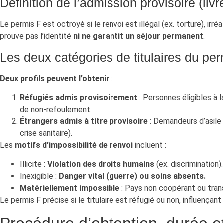
Définition de l’admission provisoire (livr
Le permis F est octroyé si le renvoi est illégal (ex. torture), i
prouve pas l’identité
ni ne garantit un séjour permanent
.
Les deux catégories de titulaires du per
Deux profils peuvent l’obtenir
:
Réfugiés admis provisoirement
: Personnes éligibles à l
de non-refoulement.
Étrangers admis à titre provisoire
: Demandeurs d’asile r
crise sanitaire).
Les
motifs d’impossibilité de renvoi
incluent :
Illicite :
Violation des droits humains
(ex. discrimination).
Inexigible :
Danger vital (guerre) ou soins absents.
Matériellement impossible
: Pays non coopérant ou tran
Le permis F précise si le titulaire est réfugié ou non, influençan
Procédure d’obtention, durée e