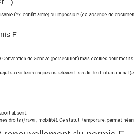
et F)
rréalisable (ex. conflit armé) ou impossible (ex. absence de docum
mis F
a Convention de Genève (persécution) mais exclues pour motifs lég
ejetés car leurs risques ne relèvent pas du droit international (e
sport absent.
t ses droits (travail, mobilité). Ce statut, temporaire, permet néa
t renouvellement du permis F