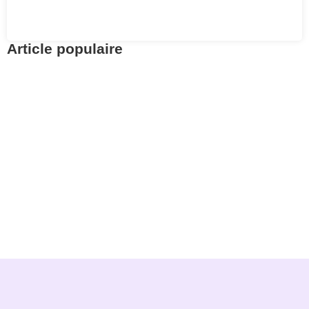
Article populaire
Actualités
Retrouvez vos avoirs
LPP avec Centrale 2e
pilier
Pour aller à l’essentiel : la Centrale du 2e pilier
permet de retrouver gratuitement.