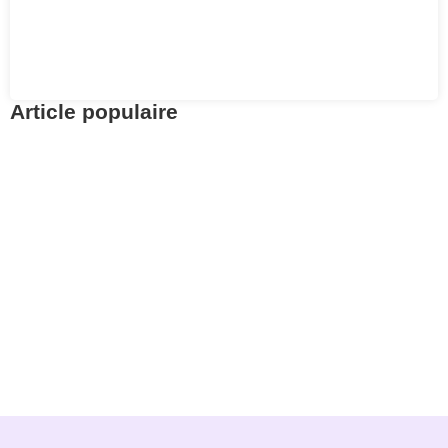
Article populaire
Prévoyance
Retrouvez vos avoirs
LPP avec Centrale 2e
pilier
Pour aller à l’essentiel : la Centrale du 2e pilier
permet de retrouver gratuitement.