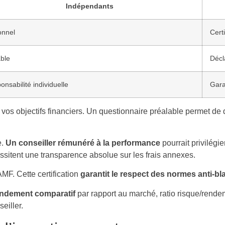
Indépendants
onnel
Cert
able
Décl
nsabilité individuelle
Gara
 vos objectifs financiers. Un questionnaire préalable permet de d
e.
Un conseiller rémunéré à la performance
pourrait privilégie
sitent une transparence absolue sur les frais annexes.
MF. Cette certification
garantit le respect des normes anti-bl
ndement comparatif
par rapport au marché, ratio risque/rendem
eiller.