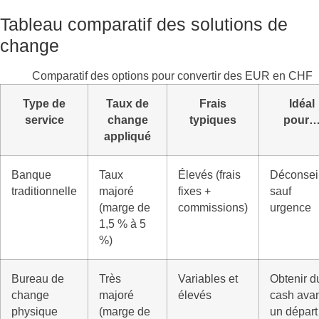
Tableau comparatif des solutions de
change
Comparatif des options pour convertir des EUR en CHF
Type de
Taux de
Frais
Idéal
service
change
typiques
pour
appliqué
Banque
Taux
Élevés (frais
Déconseil
traditionnelle
majoré
fixes +
sauf
(marge de
commissions)
urgence
1,5 % à 5
%)
Bureau de
Très
Variables et
Obtenir d
change
majoré
élevés
cash ava
physique
(marge de
un départ