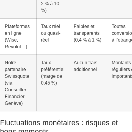
2 % à 10
%)
Plateformes
Taux réel
Faibles et
Toutes
en ligne
ou quasi-
transparents
conversi
(Wise,
réel
(0,4 % à 1 %)
à l’étrang
Revolut…)
Notre
Taux
Aucun frais
Montants
partenaire
préférentiel
additionnel
réguliers
Swissquote
(marge de
important
(via
0,45 %)
Conseiller
Financier
Genève)
Fluctuations monétaires : risques et
bons moments