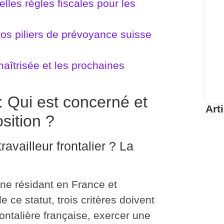
elles règles fiscales pour les
e vos piliers de prévoyance suisse
maîtrisée et les prochaines
: Qui est concerné et
Art
osition ?
Fi
R
vailleur frontalier ? La
C
Pou
re
nne résidant en France et
de ce statut,
trois critères doivent
ontalière française, exercer une