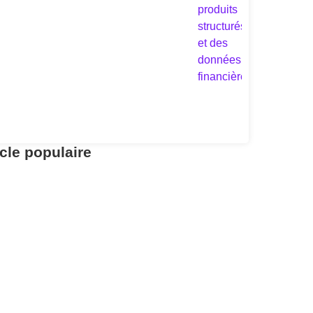
icle populaire
scalité
etrouvez vos avoirs LPP avec
entrale 2e pilier
r aller à l’essentiel : la Centrale du 2e pilier permet de
trouver gratuitement.