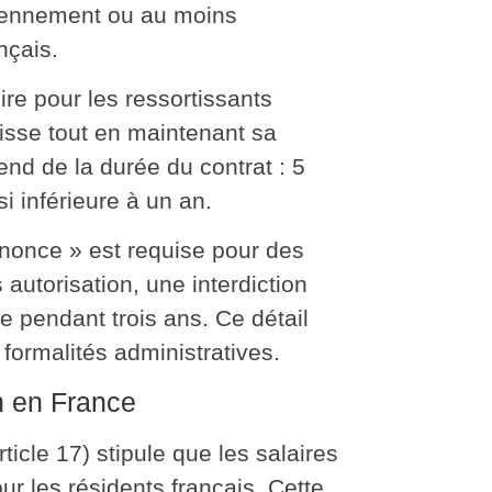
idiennement ou au moins
nçais.
re pour les ressortissants
uisse tout en maintenant sa
end de la durée du contrat : 5
i inférieure à un an.
nonce » est requise pour des
autorisation, une interdiction
e pendant trois ans. Ce détail
 formalités administratives
.
on en France
ticle 17) stipule que les
salaires
r les résidents français
. Cette