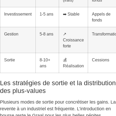
(frais)
fonds
Investissement
1-5 ans
➡️ Stable
Appels de
fonds
Gestion
5-8 ans
↗️
Transformati
Croissance
forte
Sortie
8-10+
💰
Cessions
ans
Réalisation
Les stratégies de sortie et la distribution
des plus-values
Plusieurs
modes de sortie pour concrétiser les gains
. La
revente à un industriel est fréquente. L’introduction en
bourse reste le Graal pour les plus belles pépites