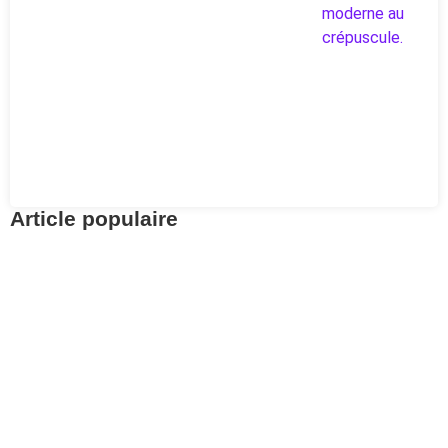
Article populaire
Prévoyance
Retrouvez vos avoirs
LPP avec Centrale 2e
pilier
Pour aller à l’essentiel : la Centrale du 2e pilier
permet de retrouver gratuitement.