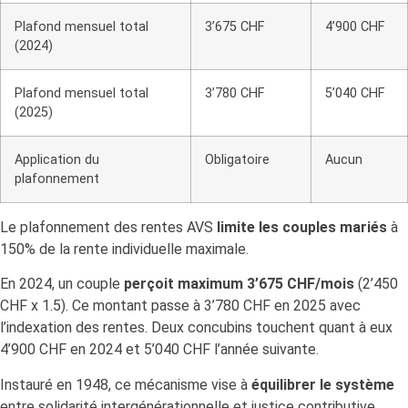
Plafond mensuel total
3’675 CHF
4’900 CHF
(2024)
Plafond mensuel total
3’780 CHF
5’040 CHF
(2025)
Application du
Obligatoire
Aucun
plafonnement
Le plafonnement des rentes AVS
limite les couples mariés
à
150% de la rente individuelle maximale.
En 2024, un couple
perçoit maximum 3’675 CHF/mois
(2’450
CHF x 1.5). Ce montant passe à 3’780 CHF en 2025 avec
l’indexation des rentes. Deux concubins touchent quant à eux
4’900 CHF en 2024 et 5’040 CHF l’année suivante.
Instauré en 1948, ce mécanisme vise à
équilibrer le système
entre solidarité intergénérationnelle et justice contributive.