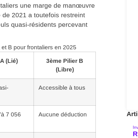
rontaliers une marge de manœuvre
e de 2021 a toutefois restreint
uls quasi-résidents
percevant
 et B pour frontaliers en 2025
A (Lié)
3ème Pilier B
(Libre)
si-
Accessible à tous
Art
’à 7 056
Aucune déduction
In
R