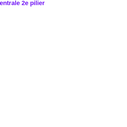
entrale 2e pilier
r aller à l’essentiel : la Centrale du 2e pilier permet de
trouver gratuitement.