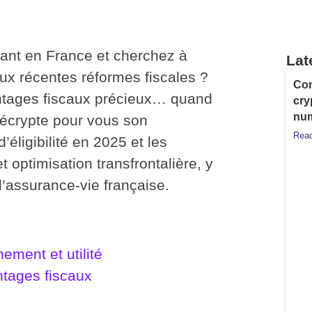
dant en France et cherchez à
Lat
aux récentes réformes fiscales ?
Com
ntages fiscaux
précieux… quand
cry
nu
 décrypte pour vous son
Read
’éligibilité en 2025 et les
 optimisation transfrontalière, y
’assurance-vie française.
nement et utilité
ntages fiscaux