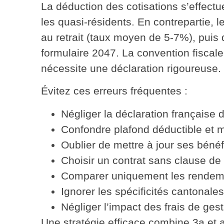
La déduction des cotisations s’effectu
les quasi-résidents. En contrepartie, 
au retrait (taux moyen de 5-7%), puis 
formulaire 2047. La convention fiscal
nécessite une déclaration rigoureuse.
Évitez ces erreurs fréquentes
:
Négliger la déclaration
française d
Confondre
plafond déductible
et m
Oublier de mettre à jour
ses bénéfi
Choisir un contrat sans
clause de 
Comparer uniquement
les rendem
Ignorer les spécificités cantonales
Négliger l’impact
des frais de gest
Une stratégie efficace
combine 3a et 