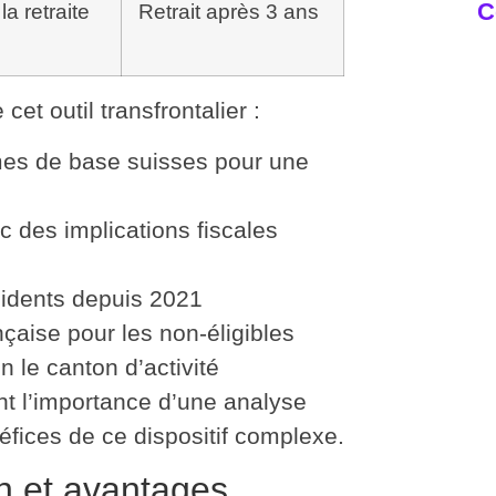
C
a retraite
Retrait après 3 ans
Pou
re
 cet outil transfrontalier :
mes de base
suisses pour une
 des implications fiscales
idents depuis 2021
nçaise
pour les non-éligibles
n le canton d’activité
nt l’importance d’une
analyse
fices de ce dispositif complexe.
on et avantages