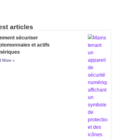
est articles
ment sécuriser
ptomonnaies et actifs
mériques
 More »