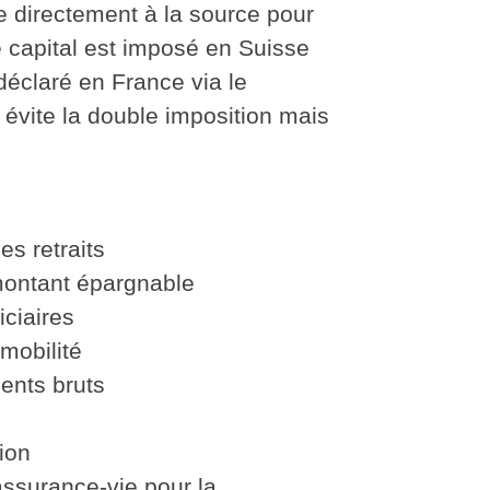
e directement à la source pour
le capital est imposé en Suisse
déclaré en France via le
e
évite la double imposition
mais
es retraits
ontant épargnable
ciaires
mobilité
ents bruts
ion
assurance-vie
pour la