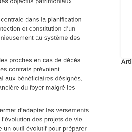
des objectifs patrimoniaux
centrale dans la planification
otection et constitution d’un
monieusement au système des
les proches en cas de décès
Art
Les contrats prévoient
In
al
aux bénéficiaires désignés,
R
C
nancière du foyer malgré les
Pou
re
ermet d’adapter les versements
l’évolution des projets de vie.
ie un
outil évolutif
pour préparer