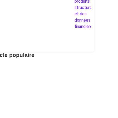
icle populaire
vestissements
etrouvez vos avoirs LPP avec
entrale 2e pilier
r aller à l’essentiel : la Centrale du 2e pilier permet de
trouver gratuitement.