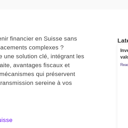
nir financier en Suisse sans
Lat
placements complexes ?
Inv
ne solution clé, intégrant les
val
raite, avantages fiscaux et
Read
s mécanismes qui préservent
 transmission sereine à vos
uisse