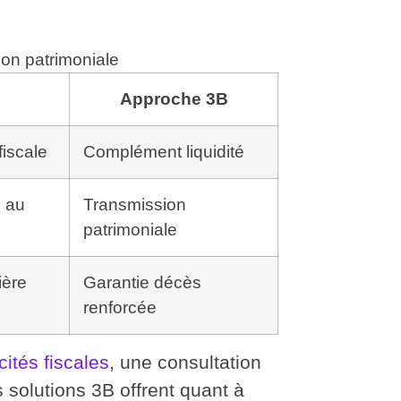
ion patrimoniale
Approche 3B
fiscale
Complément liquidité
l au
Transmission
patrimoniale
ière
Garantie décès
renforcée
cités fiscales
, une consultation
 solutions 3B offrent quant à