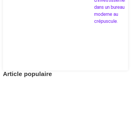
Article populaire
Prévoyance
Retrouvez vos avoirs
LPP avec Centrale 2e
pilier
Pour aller à l’essentiel : la Centrale du 2e pilier