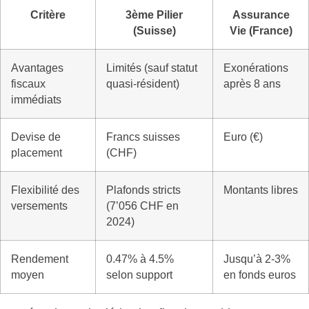
Critère
3ème Pilier
Assurance
(Suisse)
Vie (France)
Avantages
Limités (sauf statut
Exonérations
fiscaux
quasi-résident)
après 8 ans
immédiats
Devise de
Francs suisses
Euro (€)
placement
(CHF)
Flexibilité des
Plafonds stricts
Montants libres
versements
(7’056 CHF en
2024)
Rendement
0.47% à 4.5%
Jusqu’à 2-3%
moyen
selon support
en fonds euros