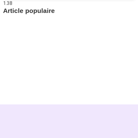
Article populaire
Prévoyance
Retrouvez vos avoirs
LPP avec Centrale 2e
pilier
Pour aller à l’essentiel : la Centrale du 2e pilier
permet de retrouver gratuitement.