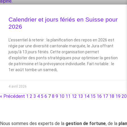
Calendrier et jours fériés en Suisse pour
2026
L’essentiel à retenir : la planification des repos en 2026 est
régie par une diversité cantonale marquée, le Jura offrant
jusqu’à 13 jours fériés. Cette organisation permet
d’exploiter des ponts stratégiques pour optimiser la gestion
de patrimoine et la prévoyance individuelle. Fait notable : le
1er août tombe un samedi,
4 avril 2026
« Précédent
1
2
3
4
5
6
7
8
9
10
11
12
13
14
15
16
17
18
19
20
Nous sommes des experts de la
gestion de fortune
, de la
plan