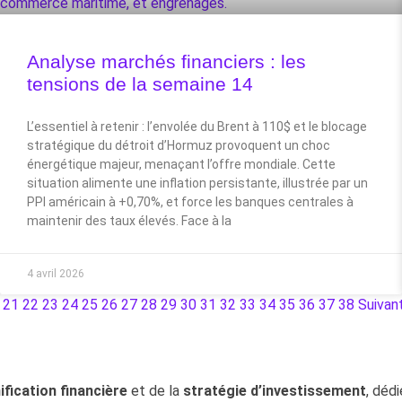
Analyse marchés financiers : les
tensions de la semaine 14
L’essentiel à retenir : l’envolée du Brent à 110$ et le blocage
stratégique du détroit d’Hormuz provoquent un choc
énergétique majeur, menaçant l’offre mondiale. Cette
situation alimente une inflation persistante, illustrée par un
PPI américain à +0,70%, et force les banques centrales à
maintenir des taux élevés. Face à la
4 avril 2026
21
22
23
24
25
26
27
28
29
30
31
32
33
34
35
36
37
38
Suivan
ification financière
et de la
stratégie d’investissement
, dédi