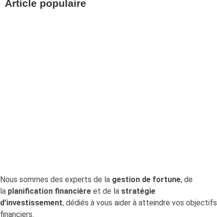
Article populaire
Investissements
Retrouvez vos avoirs
LPP avec Centrale 2e
pilier
Pour aller à l’essentiel : la Centrale du 2e pilier
permet de retrouver gratuitement.
Nous sommes des experts de la
gestion de fortune
, de
la
planification financière
et de la
stratégie
d’investissement
, dédiés à vous aider à atteindre vos objectifs
financiers.