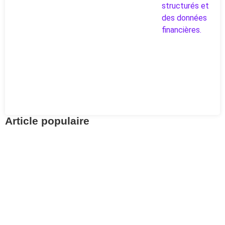
Article populaire
Investissements
Retrouvez vos avoirs
LPP avec Centrale 2e
pilier
Pour aller à l’essentiel : la Centrale du 2e pilier